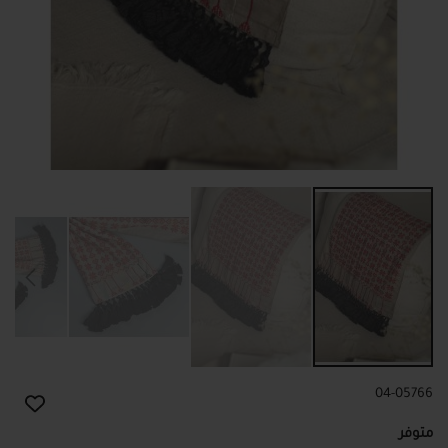
تخطي
04-05766
إلى
متوفر
بداية