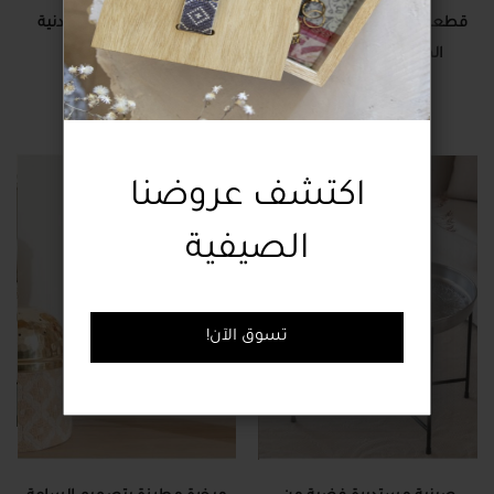
قطعة فنية باسم لفظ الجلالة
دف مزين بالأوراق المعدنية
المُطرزة بنقشة الأزهار
142.00 دولار
142.00 دولار
اكتشف عروضنا
الصيفية
!تسوق الآن