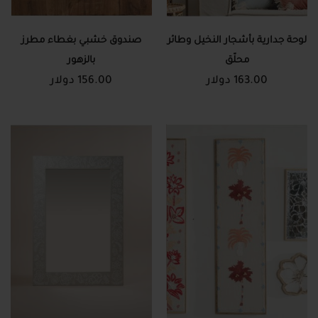
لوحة جدارية بأشجار النخيل وطائر
صندوق خشبي بغطاء مطرز
محلّق
بالزهور
163.00 دولار
156.00 دولار