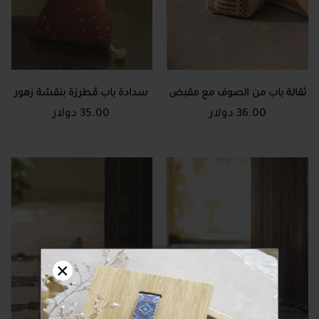
ثقالة باب من الصوف مع مقبض
سدادة باب مُطرزة بنقشة زهور
36.00 دولار
35.00 دولار
×