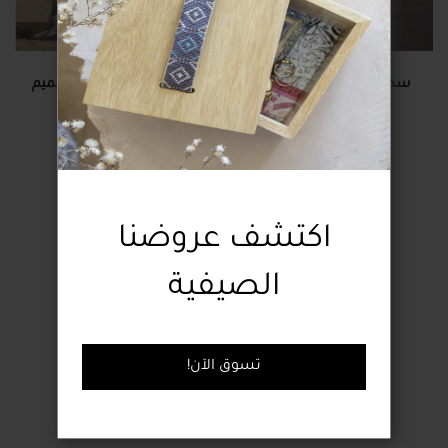
سدادة باب مصنوعة يدويًا
سدادة باب مُطرزة بتصميم
بتصميم دجاجة
شجرة نخيل مثمرة
22.00 دولار
36.00 دولار
اكتشف عروضنا
الصيفية
!تسوق الآن