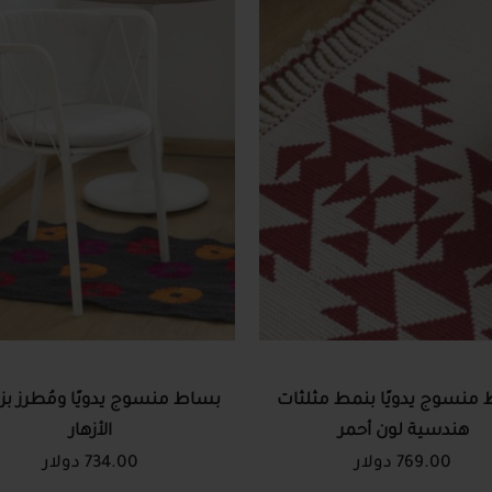
منسوج يدويًا بنمط مثلثات
بساط منسوج يدويًا ومُطرز بز
هندسية لون أحمر
الأزهار
769.00 دولار
734.00 دولار