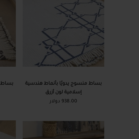
بساط منسوج يدويًا بأنماط هندسية
بساط م
إسلامية لون أزرق
938.00 دولار