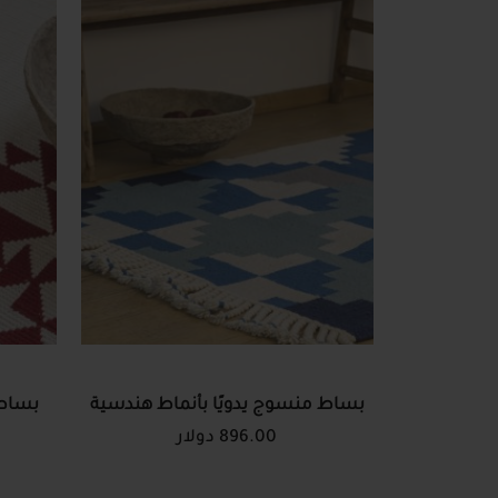
بساط منسوج يدويًا بأنماط هندسية
بساط 
896.00 دولار