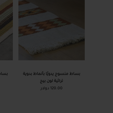
بساط منسوج يدويًا بأنماط بدوية
بساط
تراثية لون بيج
120.00 دولار