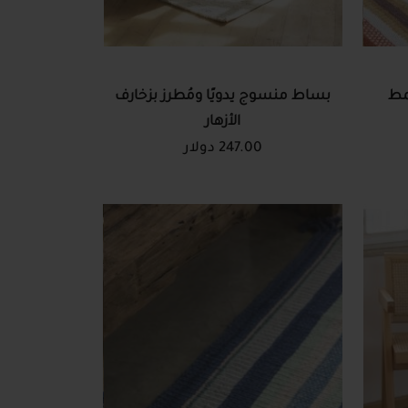
مط
بساط منسوج يدويًا ومُطرز بزخارف
الأزهار
247.00 دولار