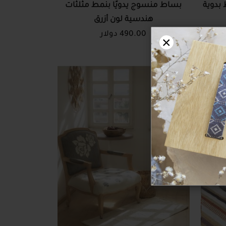
 بدوية
بساط منسوج يدويًا بنمط مثلثات
هندسية لون أزرق
490.00 دولار
×