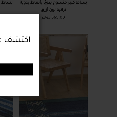
بساط كبير منسوج يدويًا بأنماط بدوية
بساط كب
تراثية لون أزرق
565.00 دولار
اكتشف عر