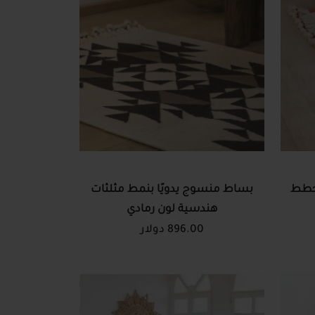
مخطط
بساط منسوج يدويًا بنمط مثلثات
هندسية لون رمادي
896.00 دولار