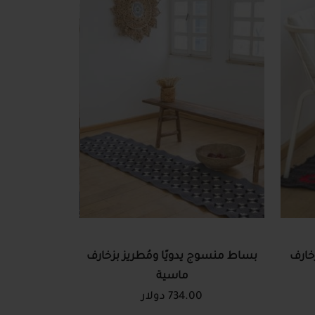
خارف
بساط منسوج يدويًا ومُطريز بزخارف
ماسية
734.00 دولار