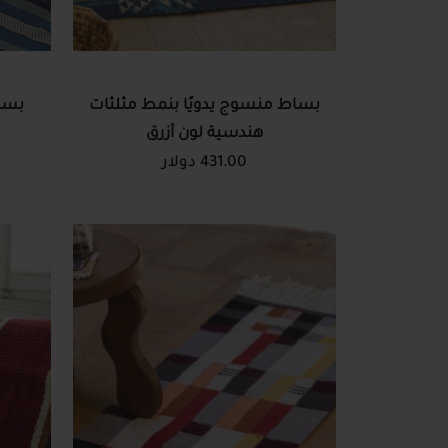
بساط منسوج يدويًا بنمط مثلثات
بساط
هندسية لون أزرق
431.00 دولار