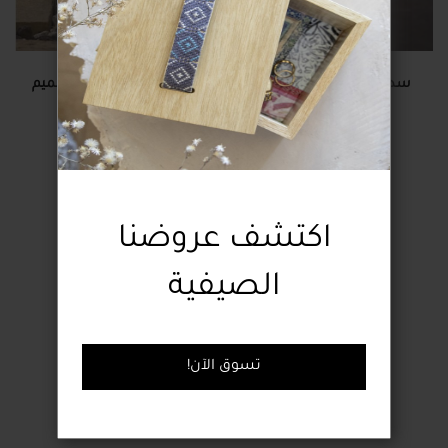
سدادة باب مصنوعة يدويًا
سدادة باب مُطرزة بتصميم
بتصميم دجاجة
شجرة نخيل مثمرة
22.00 دولار
36.00 دولار
اكتشف عروضنا
الصيفية
!تسوق الآن