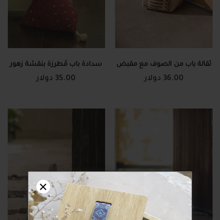
ثقالة باب من الصوف مع مقبض
سدادة باب مُطرزة بنقشة زهور
36.00 دولار
35.00 دولار
×