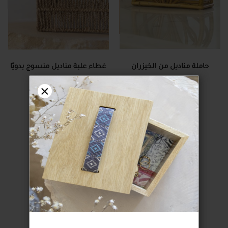
حاملة مناديل من الخيزران
غطاء علبة مناديل منسوج يدويًا
34.00 دولار
بأوراق نبات الحلفا
×
29.00 دولار