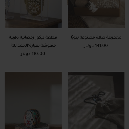
مجموعة صلاة مصنوعة يدويًا
قطعة ديكور رمضانية ذهبية
141.00 دولار
منقوشة بعبارة"الحمد لله"
110.00 دولار