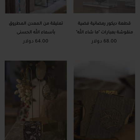
قطعة ديكور رمضانية فضية
تعليقة من المعدن المطروق
منقوشة بعبارات "ما شاء الله"
بأسماء الله الحسنى
68.00 دولار
و"تبارك الله"
64.00 دولار