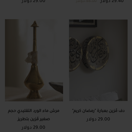
29.40 دولار
29.00 دولار
98.00 دولار
دف مُزين بعبارة "رمضان كريم"
مرش ماء الورد التقليدي حجم
29.00 دولار
صغير مُزين بتطريز
29.00 دولار