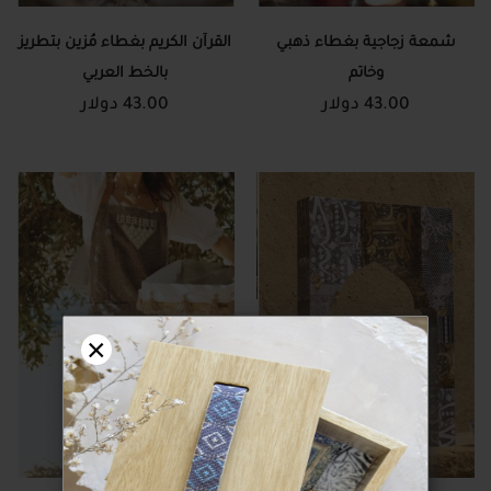
شمعة زجاجية بغطاء ذهبي
القرآن الكريم بغطاء مُزين بتطريز
وخاتم
بالخط العربي
43.00 دولار
43.00 دولار
×