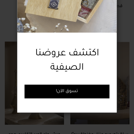
قطعة ديكور كبيرة الحجم
مئزر مطرز يدويا
بتصميم رمضاني
43.00 دولار
43.00 دولار
اكتشف عروضنا
الصيفية
!تسوق الآن