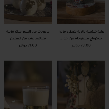
علبة خشبية دائرية بغطاء مزين
مزهريات من السيراميك مُزينة
بديكوباج مستوحاة من أجواء
بعناقيد عنب من المعدن
78.00 دولار
الميلاد
71.00 دولار
المطروق: طقم من 3