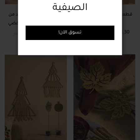
الصيفية
قطعة ديكور بتصميم عنقودي
شجرة عيد الميلاد المجيد من
عنب
المعدن المطروق - لون فضي
21.30 دولار
71.00 دولار
!تسوق الآن
17.10 دولار
57.00 دولار