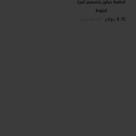
قطعة ديكور بتصميم ثمرة
البلوط
8.70 دولار
29.00 دولار