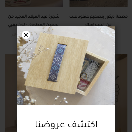
قطعة ديكور بتصميم عنقود عنب
شجرة عيد الميلاد المجيد من
من السيراميك
المعدن المطروق - لون ذهبي
×
29.00 دولار
23.40 دولار
78.00 دولار
اكتشف عروضنا