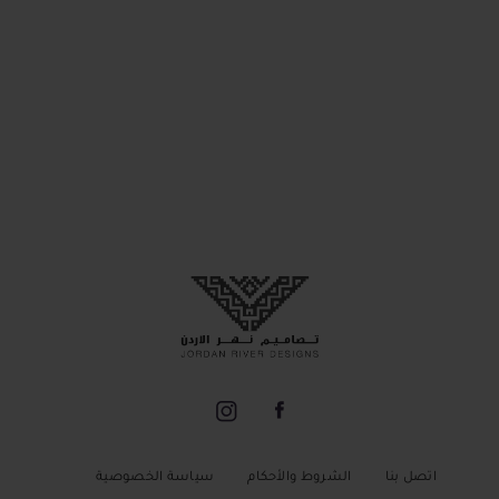
اتصل بنا
الشروط والأحكام
سياسة الخصوصية