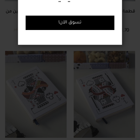
قطعة ديكور منقوشة على شكل
حقيبة مُطرزة مع مجموعتين من
رمز الجوكر
أوراق اللعب
!تسوق الآن
7.50 دولار
25.00 دولار
8.70 دولار
29.00 دولار