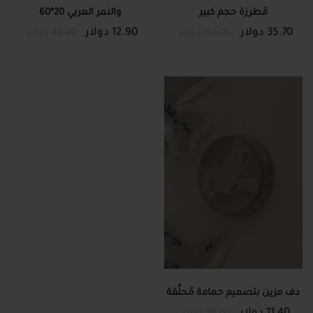
مُطرزة حجم كبير
والنمر العربي 20*60
35.70 دولار
12.90 دولار
119.00 دولار
43.00 دولار
دف مزين بتصميم حمامة مُحلِّقة