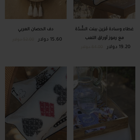
غطاء وسادة مُزين ببنت الشَّدّة
دف الحصان العربي
مع رموز أوراق اللعب
15.60 دولار
52.00 دولار
19.20 دولار
64.00 دولار