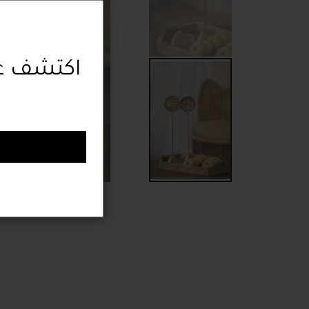
اكتشف عر
تخطي
إلى
بداية
معرض
الصور