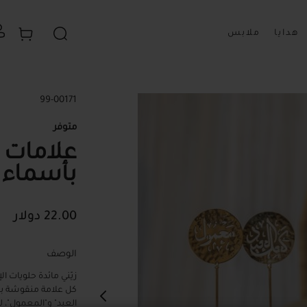
سلة 
بحث
هدايا
ملابس
99-00171
متوفر
علامات
بأسماء 
22.00 دولار
الوصف
زيّني مائدة حلويات 
كل علامة منقوشة بع
العيد" و"المعمول"، ل