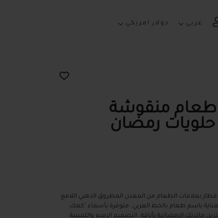
التسوق الخاصة بي
لغة
العملة
عربي
دولار امريكي
 طعام منقوشة
حلويات رمضان
الإفطار بعلامات الطعام من المعدن المطروق الذهبي اللامع.
ناية باسم طعام بالخط العربي. متوفرة بأسماء "كعك
تزين مائدتك الرمضانية بأناقة. التصميم الرفيع واللمسة