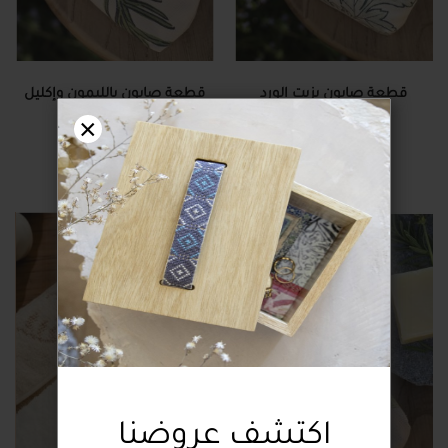
قطعة صابون بزيت الورد
قطعة صابون بالليمون وإكليل
×
العطري
الجبل
12.00 دولار
12.00 دولار
اكتشف عروضنا