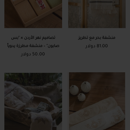
منشفة بحر مع تطريز
تصاميم نهر الأردن × "بس
81.00 دولار
صابون" – منشفة مطرزة يدوياً
50.00 دولار
وصابون طبيعي