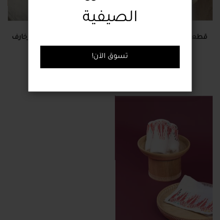
الصيفية
قطعة صابون بزيت البرغموت
منشفة صغيرة مطرّزة بزخارف
12.00 دولار
الرمّان
!تسوق الآن
12.00 دولار