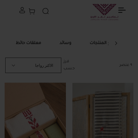
سلة التسوق الخاصة
بحث
جميع المنتجات
وسائد
معلقات حائط
فرز
٩
عنصر
حسب